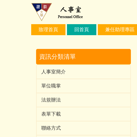
跳
到
主
要
致理首頁
回首頁
兼任助理專區
內
容
區
資訊分類清單
人事室簡介
單位職掌
法規辦法
表單下載
聯絡方式